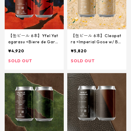
【缶ビール 6本】Yfel Yat
【缶ビール 6本】Cleopat
agarasu <Biere de Gard
ra <Imperial Gose w/ Bal
e w/ Sake Yeast> 340ml
ck cherry, Lime, Okinawa
¥4,920
¥5,820
n Cinnamon, Coconut> 3
40ml
SOLD OUT
SOLD OUT