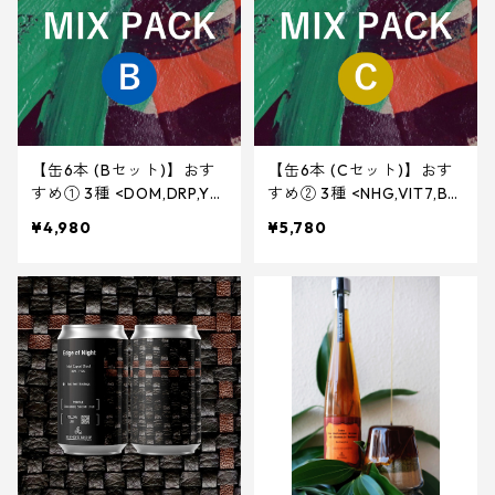
【缶6本 (Bセット)】おす
【缶6本 (Cセット)】おす
すめ① 3種 <DOM,DRP,YY
すめ② 3種 <NHG,VIT7,B
G>
WM>
¥4,980
¥5,780