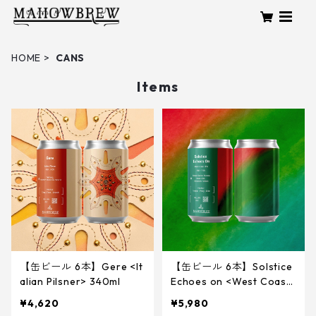
HOME
CANS
Items
【缶ビール 6本】Gere <It
【缶ビール 6本】Solstice
alian Pilsner> 340ml
Echoes on <West Coast I
PA> 340ml
¥4,620
¥5,980