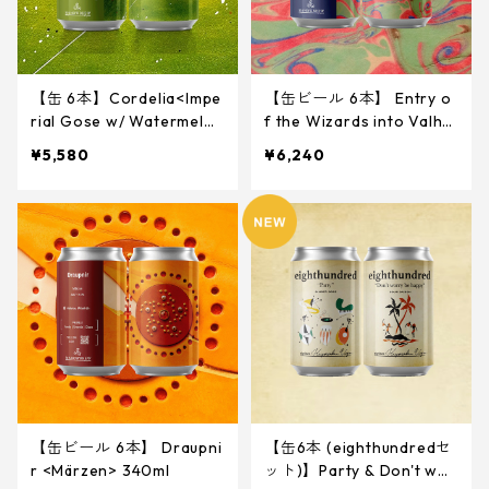
【缶 6本】Cordelia<Impe
【缶ビール 6本】 Entry o
rial Gose w/ Watermelo
f the Wizards into Valhal
n, Cucumber, Lychee> 34
la <DDH Oat Cream DIPA
¥5,580
¥6,240
0ml
> 340ml
【缶ビール 6本】 Draupni
【缶6本 (eighthundredセ
r <Märzen> 340ml
ット)】Party & Don't wor