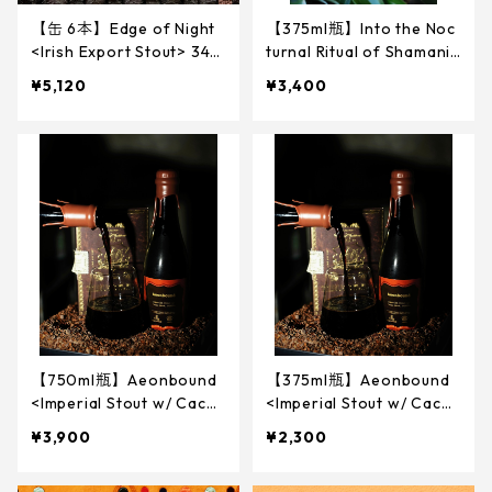
【缶 6本】Edge of Night
【375ml瓶】Into the Noc
<Irish Export Stout> 340
turnal Ritual of Shamanic
ml
Embers <Metheglin>
¥5,120
¥3,400
【750ml瓶】Aeonbound
【375ml瓶】Aeonbound
<Imperial Stout w/ Caca
<Imperial Stout w/ Caca
o husk, KOKUTO>
o husk, KOKUTO>
¥3,900
¥2,300