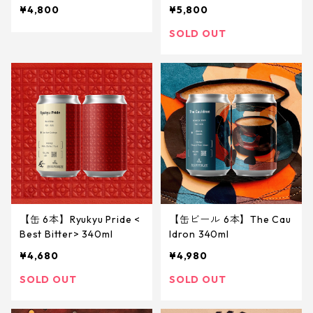
ry be happy 各3本
¥4,800
¥5,800
SOLD OUT
【缶 6本】Ryukyu Pride <
【缶ビール 6本】The Cau
Best Bitter> 340ml
ldron 340ml
¥4,680
¥4,980
SOLD OUT
SOLD OUT