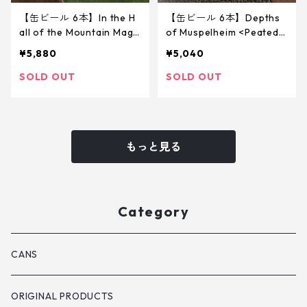
【缶ビール 6本】In the H
【缶ビール 6本】Depths
all of the Mountain Magu
of Muspelheim <Peated
s <DDH Hazy IPA> 340ml
Wee Heavy> 340ml
¥5,880
¥5,040
SOLD OUT
SOLD OUT
もっと見る
Category
CANS
ORIGINAL PRODUCTS