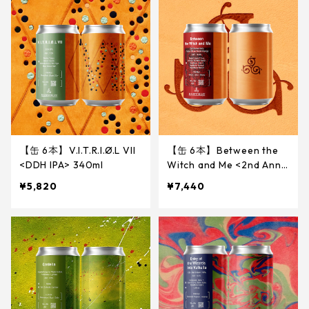
【缶 6本】V.I.T.R.I.Ø.L VII
【缶 6本】Between the
<DDH IPA> 340ml
Witch and Me <2nd Anniv
ersary Triple IPA w/ Bloo
¥5,820
¥7,440
d Orange> 340ml