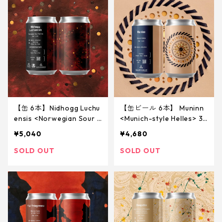
【缶 6本】Nidhogg Luchu
【缶ビール 6本】 Muninn
ensis <Norwegian Sour R
<Munich-style Helles> 34
ed Ale> 340ml
0ml
¥5,040
¥4,680
SOLD OUT
SOLD OUT