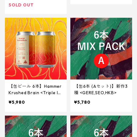
SOLD OUT
【缶ビール 6本】Hammer
【缶6本 (Aセット)】新作3
Krushed Brain <Triple IP
種 <GERE,SEO,HKB>
A> 340ml
¥5,980
¥5,780