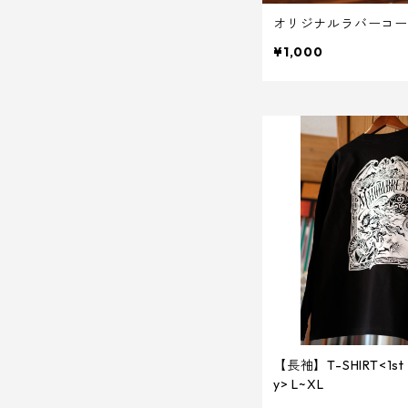
オリジナルラバーコー
¥1,000
【長袖】T-SHIRT<1st A
y> L~XL