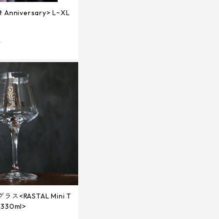
t Anniversary> L~XL
T
ス<RASTAL Mini T
 330ml>