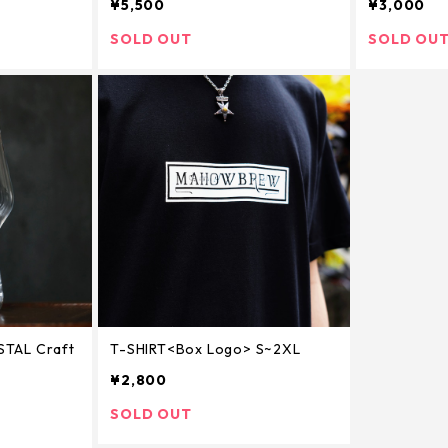
¥5,500
¥3,000
SOLD OUT
SOLD OU
AL Craft
T-SHIRT<Box Logo> S~2XL
¥2,800
SOLD OUT