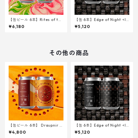
【缶ビール 6本】Rites of the
【缶 6本】Edge of Night <Iri
Witching Nektar < Sour IPA
sh Export Stout> 340ml
¥6,180
¥5,120
w/ Peach > 340ml
その他の商品
【缶ビール 6本】 Draupnir <
【缶 6本】Edge of Night <Iri
Märzen> 340ml
sh Export Stout> 340ml
¥4,800
¥5,120