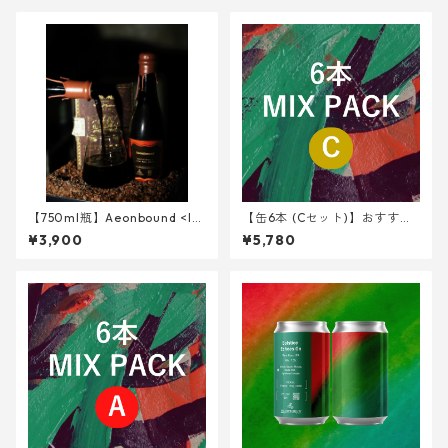
【750ml瓶】Aeonbound <Im
【缶6本 (Cセット)】おすすめ
perial Stout w/ Cacao husk,
② 3種 <NHG,VIT7,BWM>
¥3,900
¥5,780
KOKUTO>