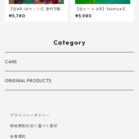
【缶6本 (Aセット)】新作3種 <
【缶ビール 6本】Solstice Ech
GERE,SEO,HKB>
oes on <West Coast IPA> 34
¥5,780
¥5,980
0ml
Category
CANS
ORIGINAL PRODUCTS
プライバシーポリシー
特定商取引法に基づく表記
会員規約