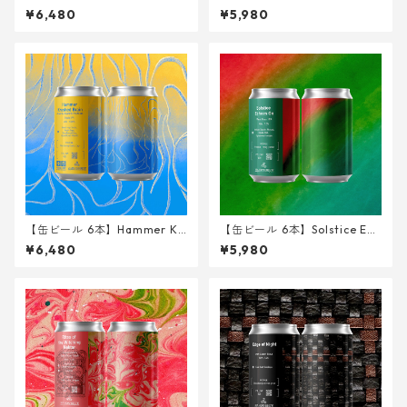
er Gose- <Imperial Gose w/
ushed Brain <Triple IPA> 34
¥6,480
¥5,980
Ginger, Okinawan Cinnamo
0ml
n, Shell Ginger, Rum> 340m
l
【缶ビール 6本】Hammer Kr
【缶ビール 6本】Solstice Ech
ushed Brain - Fresh Hop Be
oes on <West Coast IPA> 34
¥6,480
¥5,980
yond the Pacific ver. - <Trip
0ml
le IPA> 340ml