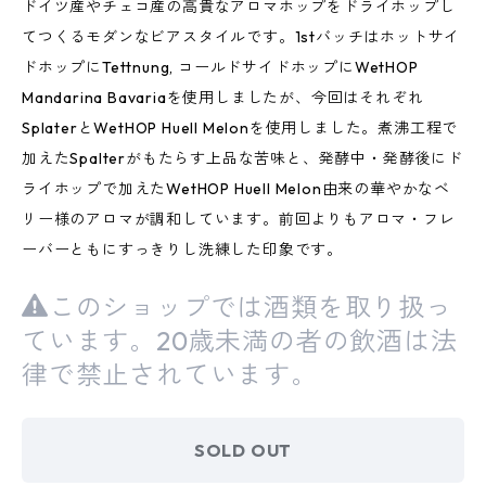
ドイツ産やチェコ産の高貴なアロマホップをドライホップし
てつくるモダンなビアスタイルです。1stバッチはホットサイ
ドホップにTettnung, コールドサイドホップにWetHOP
Mandarina Bavariaを使用しましたが、今回はそれぞれ
SplaterとWetHOP Huell Melonを使用しました。煮沸工程で
加えたSpalterがもたらす上品な苦味と、発酵中・発酵後にド
ライホップで加えたWetHOP Huell Melon由来の華やかなベ
リー様のアロマが調和しています。前回よりもアロマ・フレ
ーバーともにすっきりし洗練した印象です。
このショップでは酒類を取り扱っ
ています。20歳未満の者の飲酒は法
律で禁止されています。
SOLD OUT