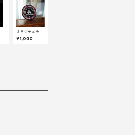
Ae
オリジナルラバ
mp
ーコースター
¥1,000
w/
 K