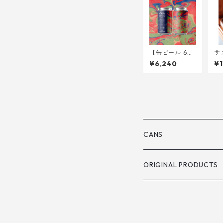
【缶ビール 6
サ
本】 Entry of t
ホ
¥6,240
¥1
he Wizards int
>
o Valhalla <DD
H Oat Cream
DIPA> 340ml
CANS
ORIGINAL PRODUCTS