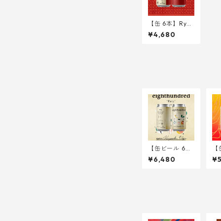
【缶 6本】Ryuk
yu Pride <Best
¥4,680
Bitter> 340ml
【缶ビール 6
【
本】Party -Gin
本
¥6,480
¥5
ger Gose- <Im
ru
perial Gose w/
Tr
Ginger, Okina
0m
wan Cinnamo
n, Shell Ginge
r, Rum> 340m
l