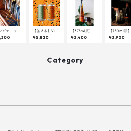
ングァーキー
【缶 6本】V.I.T.
【375ml瓶】Int
【750ml瓶】
ルダー <本革
R.I.Ø.L VII <DD
o the Nocturn
onbound <I
,300
¥5,820
¥3,400
¥3,900
H IPA> 340ml
al Ritual of Sh
erial Stout 
amanic Ember
Cacao husk,
s <Metheglin>
OKUTO>
Category