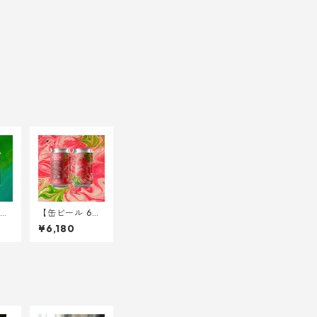
【缶ビール 6
 Ec
本】Rites of th
¥6,180
est
e Witching Ne
34
ktar < Sour IPA
w/ Peach > 34
0ml