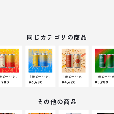
同じカテゴリの商品
缶ビール 6
【缶ビール 6
【缶ビール 6
【缶ビール 6
】Hammer K
本】Hammer K
本】Gere <Itali
本】Solstice
,980
¥6,480
¥4,620
¥5,980
shed Brain <
rushed Brain -
an Pilsner> 34
hoes on <W
iple IPA> 34
Fresh Hop Bey
0ml
Coast IPA> 
l
ond the Pacifi
0ml
c ver. - <Triple
IPA> 340ml
その他の商品