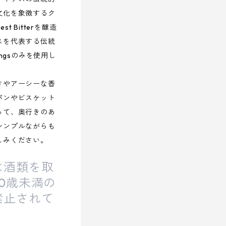
文化を象徴するク
 Bitterを醸造
スを代表する伝統
dingsのみを使用し
さやアーシーな香
パンやビスケット
って、奥行きのあ
シンプルながらも
しみください。
は酒類を取
0歳未満の
禁止されて