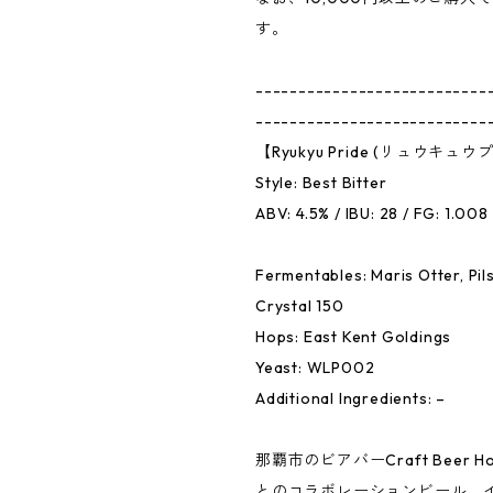
す。
---------------------------
---------------------------
【Ryukyu Pride (リュウキュ
Style: Best Bitter
ABV: 4.5% / IBU: 28 / FG: 1.008
Fermentables: Maris Otter, Pils
Crystal 150
Hops: East Kent Goldings
Yeast: WLP002
Additional Ingredients: –
那覇市のビアバーCraft Beer Ho
とのコラボレーションビール。