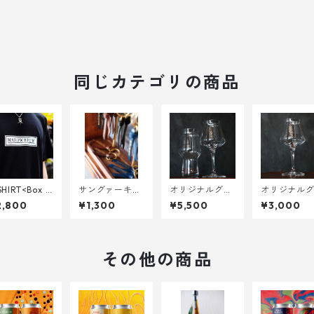
同じカテゴリの商品
SHIRT<Box L
サングァーキー
オリジナルグラ
オリジナル
o> S~2XL
ホルダー <本革
ス 2種セット<R
ス<RASTAL 
2,800
¥1,300
¥5,500
¥3,000
>
ASTAL Teku &
i Teku Goble
Craft Master
30ml>
One>
その他の商品