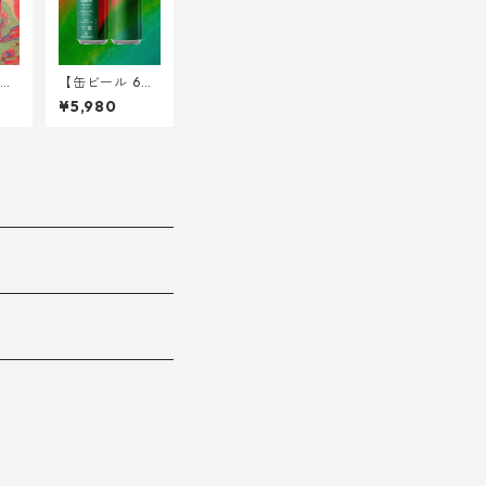
【缶ビール 6
f t
本】Solstice Ec
¥5,980
int
hoes on <West
<DD
Coast IPA> 34
m
0ml
l