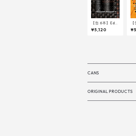
【缶 6本】Edg
【缶
e of Night <Iri
R.
¥5,120
¥
sh Export Stou
H 
t> 340ml
CANS
ORIGINAL PRODUCTS