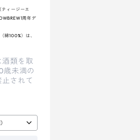
A（ティージーエ
OWBREW1周年デ
（綿100%）は、
は酒類を取
0歳未満の
禁止されて
須）