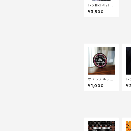
T-SHIRT<1st A
nniversary> L~
¥3,500
XL
オリジナルラバ
T-
ーコースター
og
¥1,000
¥