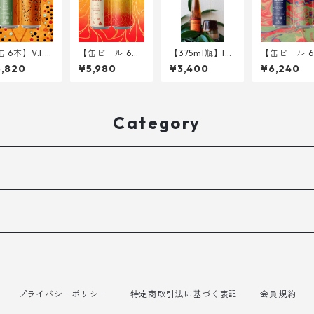
 6本】V.I.T.
【缶ビール 6
【375ml瓶】Int
【缶ビール 6
I.Ø.L VII <DD
本】Hammer K
o the Nocturn
本】 Entry o
5,820
¥5,980
¥3,400
¥6,240
IPA> 340ml
rushed Brain <
al Ritual of Sh
he Wizards 
Triple IPA> 34
amanic Ember
o Valhalla 
0ml
s <Metheglin>
H Oat Crea
DIPA> 340m
Category
プライバシーポリシー
特定商取引法に基づく表記
会員規約