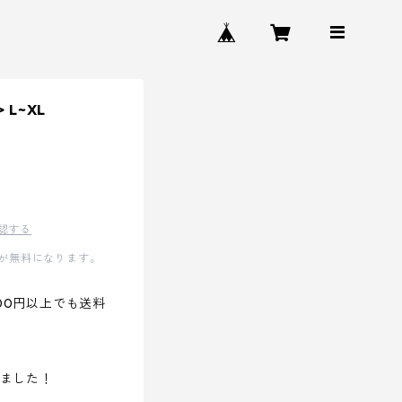
> L~XL
認する
料が無料になります。
00円以上でも送料
しました！