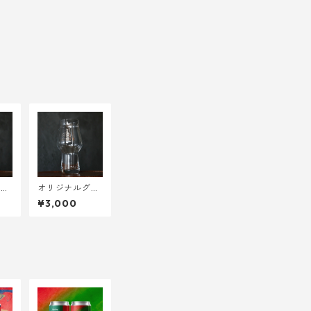
グラ
オリジナルグラ
Min
ス<RASTAL Cra
¥3,000
t 3
ft Master One
473ml>