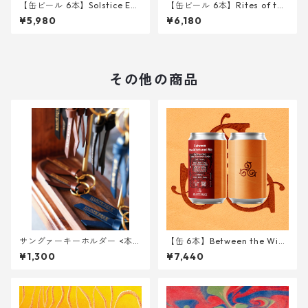
【缶ビール 6本】Solstice Ech
【缶ビール 6本】Rites of the
oes on <West Coast IPA> 34
Witching Nektar < Sour IPA
¥5,980
¥6,180
0ml
w/ Peach > 340ml
その他の商品
サングァーキーホルダー <本革
【缶 6本】Between the Witc
>
h and Me <2nd Anniversary
¥1,300
¥7,440
Triple IPA w/ Blood Orange>
340ml