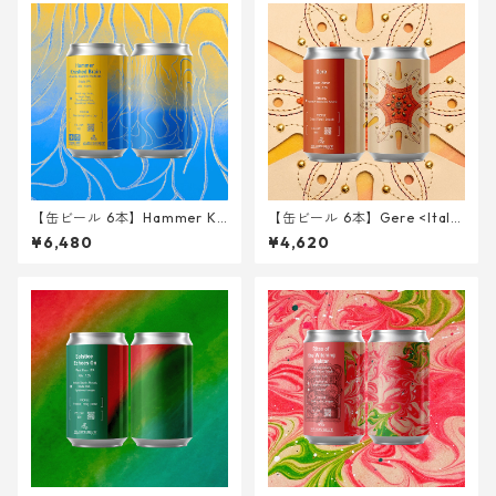
【缶ビール 6本】Hammer Kr
【缶ビール 6本】Gere <Italia
ushed Brain - Fresh Hop Be
n Pilsner> 340ml
¥6,480
¥4,620
yond the Pacific ver. - <Trip
le IPA> 340ml