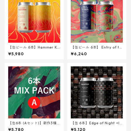
【缶ビール 6本】Hammer Kr
【缶ビール 6本】 Entry of th
ushed Brain <Triple IPA> 34
e Wizards into Valhalla <DD
¥5,980
¥6,240
0ml
H Oat Cream DIPA> 340ml
【缶6本 (Aセット)】新作3種 <
【缶 6本】Edge of Night <Iri
GERE,SEO,HKB>
sh Export Stout> 340ml
¥5,780
¥5,120