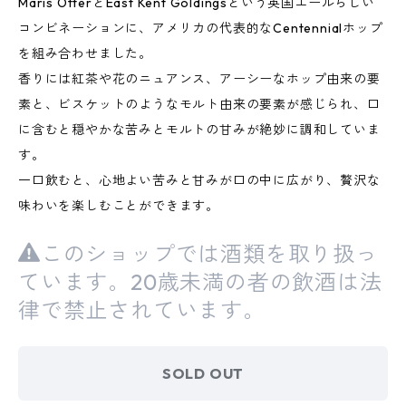
Maris OtterとEast Kent Goldingsという英国エールらしい
コンビネーションに、アメリカの代表的なCentennialホップ
を組み合わせました。
香りには紅茶や花のニュアンス、アーシーなホップ由来の要
素と、ビスケットのようなモルト由来の要素が感じられ、口
に含むと穏やかな苦みとモルトの甘みが絶妙に調和していま
す。
一口飲むと、心地よい苦みと甘みが口の中に広がり、贅沢な
味わいを楽しむことができます。
このショップでは酒類を取り扱っ
ています。20歳未満の者の飲酒は法
律で禁止されています。
SOLD OUT