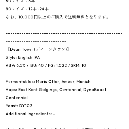
60サイズ：6本
80サイズ：12本~24本
なお、10,000円以上のご購入で送料無料となります。
----------------------------------------------------
---------------------------
【Dean Town (ディーンタウン)】
Style: English IPA
ABV: 6.5% / IBU: 40 / FG: 1.022 / SRM: 10
Fermentables: Maris Otter, Amber, Munich
Hops: East Kent Golgings, Centennial, DynaBoost
Centennial
Yeast: DY102
Additional Ingredients: -