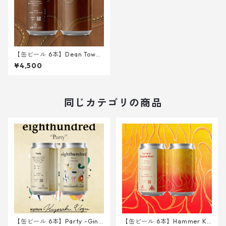
【缶ビール 6本】Dean Town
340ml
¥4,500
同じカテゴリの商品
【缶ビール 6本】Party -Ging
【缶ビール 6本】Hammer Kr