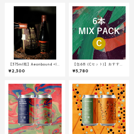
【375ml瓶】Aeonbound <Im
【缶6本 (Cセット)】おすすめ
perial Stout w/ Cacao husk,
② 3種 <NHG,VIT7,BWM>
¥2,300
¥5,780
KOKUTO>