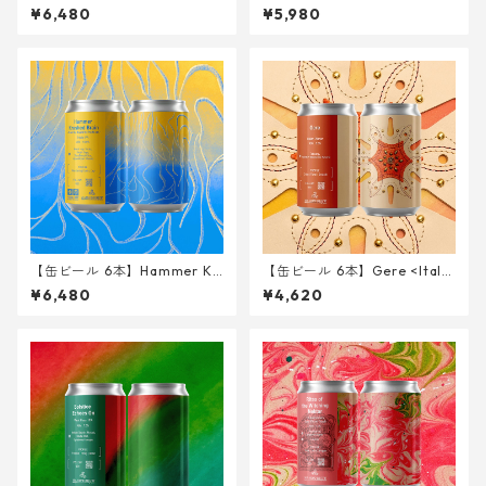
er Gose- <Imperial Gose w/
ushed Brain <Triple IPA> 34
¥6,480
¥5,980
Ginger, Okinawan Cinnamo
0ml
n, Shell Ginger, Rum> 340m
l
【缶ビール 6本】Hammer Kr
【缶ビール 6本】Gere <Italia
ushed Brain - Fresh Hop Be
n Pilsner> 340ml
¥6,480
¥4,620
yond the Pacific ver. - <Trip
le IPA> 340ml