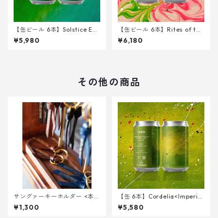
【缶ビール 6本】Solstice Ech
【缶ビール 6本】Rites of the
oes on <West Coast IPA> 34
Witching Nektar < Sour IPA
¥5,980
¥6,180
0ml
w/ Peach > 340ml
その他の商品
サングァーキーホルダー <本革
【缶 6本】Cordelia<Imperial
>
Gose w/ Watermelon, Cucu
¥1,300
¥5,580
mber, Lychee> 340ml