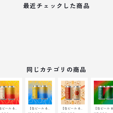
最近チェックした商品
同じカテゴリの商品
缶ビール 6
【缶ビール 6
【缶ビール 6
【缶ビール 6
】Hammer K
本】Hammer K
本】Gere <Itali
本】Solstice