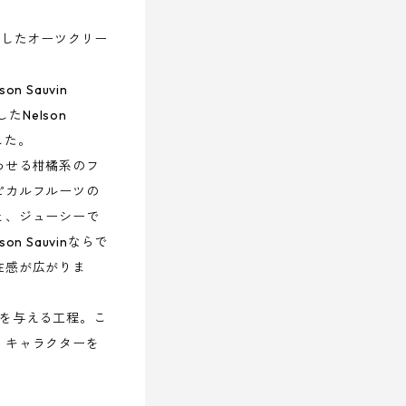
を使用したオーツクリー
 Sauvin
したNelson
した。
わせる柑橘系のフ
ピカルフルーツの
と、ジューシーで
n Sauvinならで
在感が広がりま
スを与える工程。こ
・キャラクターを