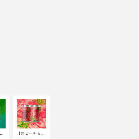
【缶ビール 6
 Ec
本】Rites of th