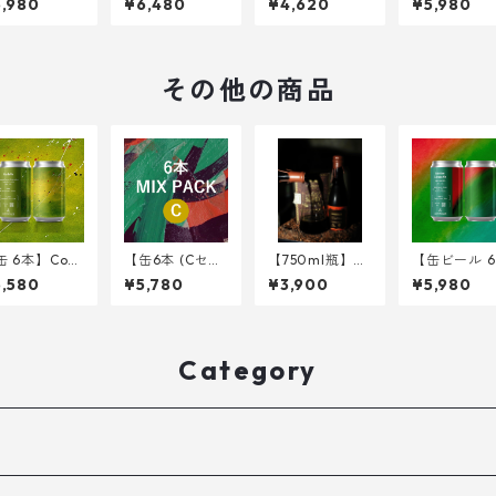
,980
¥6,480
¥4,620
¥5,980
shed Brain <
rushed Brain -
an Pilsner> 34
hoes on <W
iple IPA> 34
Fresh Hop Bey
0ml
Coast IPA> 
l
ond the Pacifi
0ml
c ver. - <Triple
IPA> 340ml
その他の商品
缶 6本】Cord
【缶6本 (Cセッ
【750ml瓶】Ae
【缶ビール 6
ia<Imperial
ト)】おすすめ
onbound <Imp
本】Solstice
,580
¥5,780
¥3,900
¥5,980
se w/ Wate
② 3種 <NHG,VI
erial Stout w/
hoes on <W
elon, Cucu
T7,BWM>
Cacao husk, K
Coast IPA> 
er, Lychee>
OKUTO>
0ml
0ml
Category