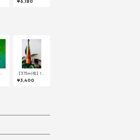
¥6,180
est
e Witching Ne
34
ktar < Sour IPA
w/ Peach > 34
0ml
【375ml瓶】Int
 Ec
o the Nocturn
¥3,400
est
al Ritual of Sh
34
amanic Ember
s <Metheglin>