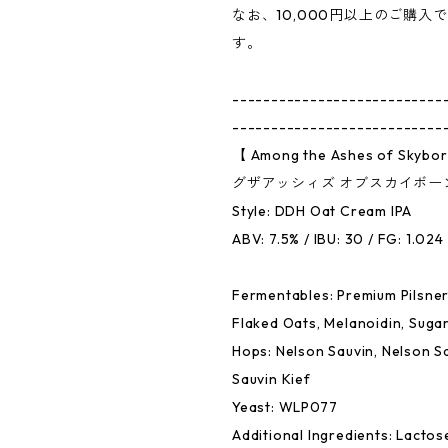
なお、10,000円以上のご購入
す。
---------------------------
---------------------------
【 Among the Ashes of Skybo
グザアッシィズ オブスカイボーン
Style: DDH Oat Cream IPA
ABV: 7.5% / IBU: 30 / FG: 1.024
Fermentables: Premium Pilsner
Flaked Oats, Melanoidin, Suga
Hops: Nelson Sauvin, Nelson S
Sauvin Kief
Yeast: WLP077
Additional Ingredients: Lactos