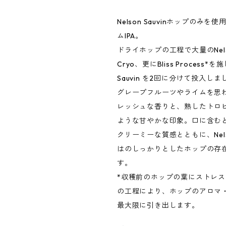
Nelson Sauvinホップのみ
ムIPA。
ドライホップの工程で大量のNelson
Cryo、更にBliss Process*を施
Sauvin を2回に分けて投入しま
グレープフルーツやライムを思
レッシュな香りと、熟したトロ
ような甘やかな印象。口に含む
クリーミーな質感とともに、Nelso
はのしっかりとしたホップの存
す。
*収穫前のホップの葉にストレ
の工程により、ホップのアロマ
最大限に引き出します。