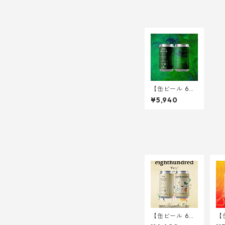
【缶ビール 6
本】Among th
¥5,940
e Ashes of Sky
borne Kings <
DDH Oat Crea
m IPA> 340ml
【缶ビール 6
【
本】Party -Gin
本