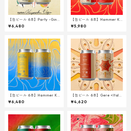
【缶ビール 6本】Party -Ging
【缶ビール 6本】Hammer Kr
er Gose- <Imperial Gose w/
ushed Brain <Triple IPA> 34
¥6,480
¥5,980
Ginger, Okinawan Cinnamo
0ml
n, Shell Ginger, Rum> 340m
l
【缶ビール 6本】Hammer Kr
【缶ビール 6本】Gere <Italia
ushed Brain - Fresh Hop Be
n Pilsner> 340ml
¥6,480
¥4,620
yond the Pacific ver. - <Trip
le IPA> 340ml