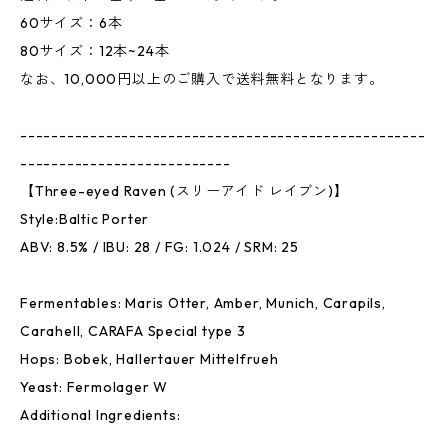
60サイズ：6本
80サイズ：12本~24本
なお、10,000円以上のご購入で送料無料となります。
----------------------------------------------------
---------------------------
【Three-eyed Raven (スリーアイド レイブン)】
Style:Baltic Porter
ABV: 8.5% / IBU: 28 / FG: 1.024 / SRM: 25
Fermentables: Maris Otter, Amber, Munich, Carapils,
Carahell, CARAFA Special type 3
Hops: Bobek, Hallertauer Mittelfrueh
Yeast: Fermolager W
Additional Ingredients: