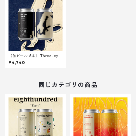
【缶ビール 6本】 Three-eye
d Raven <Baltic Porter> 34
¥4,740
0ml
同じカテゴリの商品