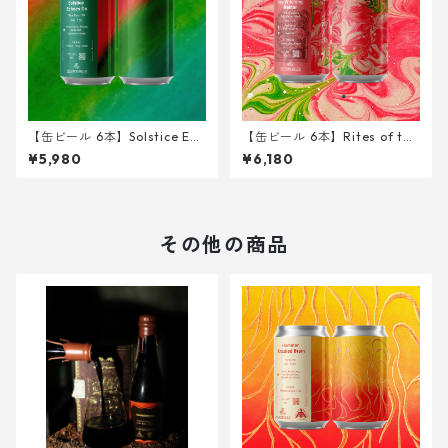
【缶ビール 6本】Solstice Ech
【缶ビール 6本】Rites of the
oes on <West Coast IPA> 34
Witching Nektar < Sour IPA
¥5,980
¥6,180
0ml
w/ Peach > 340ml
その他の商品