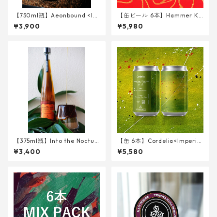
【750ml瓶】Aeonbound <Im
【缶ビール 6本】Hammer Kr
perial Stout w/ Cacao husk,
ushed Brain <Triple IPA> 34
¥3,900
¥5,980
KOKUTO>
0ml
【375ml瓶】Into the Noctur
【缶 6本】Cordelia<Imperial
nal Ritual of Shamanic Emb
Gose w/ Watermelon, Cucu
¥3,400
¥5,580
ers <Metheglin>
mber, Lychee> 340ml