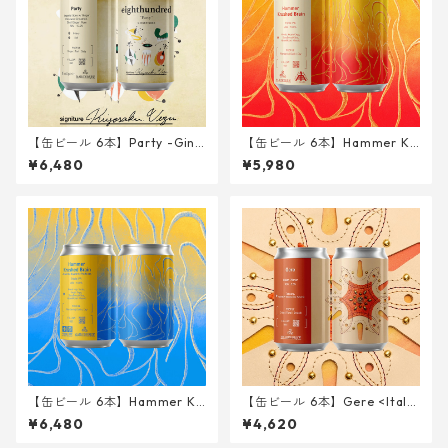
【缶ビール 6本】Party -Ging
【缶ビール 6本】Hammer Kr
er Gose- <Imperial Gose w/
ushed Brain <Triple IPA> 34
¥6,480
¥5,980
Ginger, Okinawan Cinnamo
0ml
n, Shell Ginger, Rum> 340m
l
【缶ビール 6本】Hammer Kr
【缶ビール 6本】Gere <Italia
ushed Brain - Fresh Hop Be
n Pilsner> 340ml
¥6,480
¥4,620
yond the Pacific ver. - <Trip
le IPA> 340ml