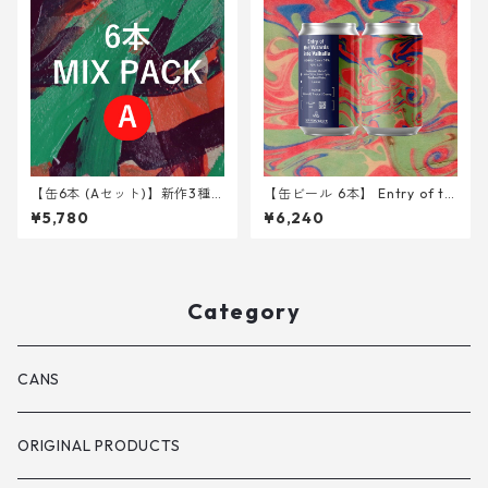
【缶6本 (Aセット)】新作3種 <
【缶ビール 6本】 Entry of th
GERE,SEO,HKB>
e Wizards into Valhalla <DD
¥5,780
¥6,240
H Oat Cream DIPA> 340ml
Category
CANS
ORIGINAL PRODUCTS