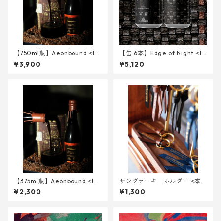
【750ml瓶】Aeonbound <Im
【缶 6本】Edge of Night <Iri
perial Stout w/ Cacao husk,
sh Export Stout> 340ml
¥3,900
¥5,120
KOKUTO>
【375ml瓶】Aeonbound <Im
サングァーキーホルダー <本革
perial Stout w/ Cacao husk,
>
¥2,300
¥1,300
KOKUTO>