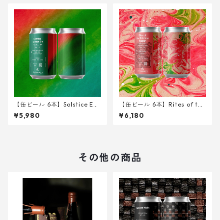
【缶ビール 6本】Solstice Ech
【缶ビール 6本】Rites of the
oes on <West Coast IPA> 34
Witching Nektar < Sour IPA
¥5,980
¥6,180
0ml
w/ Peach > 340ml
その他の商品